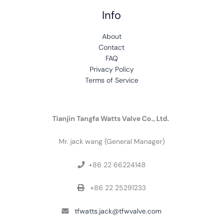
Info
A
b
out
Contact
FAQ
Privacy Policy
Terms of Service
Tianjin Tangfa Watts Valve Co., Ltd.
Mr. jack wang (General Manager)
+86 22 66224148

+86 22 25291233

tfwatts.jack@tfwvalve.com
